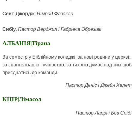
Сент-Джордж
, Німрод Фазакас
Сибіу,
Пастор Верджил і Габріела Обрежа
к
АЛБАНІЯ|Тірана
За семестр у Біблійному коледжі; за нові родини у церкві;
за євангелізацію і учнівство; за тих хто думає над тим щоб
приєднатись до команди.
Пастор Деніс і Джейн Халет
КІПР|Лімасол
Пастор Ларрі і Бев Спіді