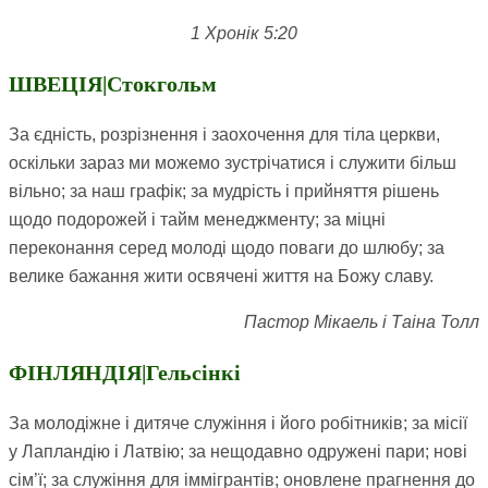
1 Хронік 5:20
ШВЕЦІЯ|Стокгольм
За єдність, розрізнення і заохочення для тіла церкви,
оскільки зараз ми можемо зустрічатися і служити більш
вільно; за наш графік; за мудрість і прийняття рішень
щодо подорожей і тайм менеджменту; за міцні
переконання серед молоді щодо поваги до шлюбу; за
велике бажання жити освячені життя на Божу славу.
Пастор Мікаель і Таіна Толл
ФІНЛЯНДІЯ|Гельсінкі
За молодіжне і дитяче служіння і його робітників; за місії
у Лапландію і Латвію; за нещодавно одружені пари; нові
сім’ї; за служіння для іммігрантів; оновлене прагнення до