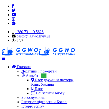
+380 73 119 5626
pastor@ggwo.kyiv.ua
24/7
Navigation
Головна
Десятини і пожертви
Апдейти
upd
Блог дружини пастора,
Київ, Україна
Блог
Всі записи Блогу
Богослужіння
Інтернет підкорений Богові
Історія успіху