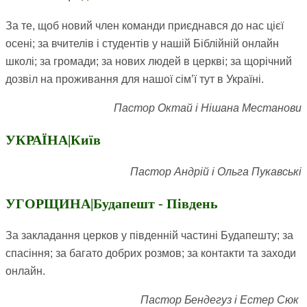
За те
,
щоб новий член команди приєднався до нас цієї
осені; за вчителів і студентів у нашій Біблійній онлайн
школі; за громади; за нових людей в церкві; за щорічний
дозвіл на проживання для нашої сім’ї тут в Україні.
Пастор Октай і Нішана Местанови
УКРАЇНА|Київ
Пастор Андрій і Ольга Пукавські
УГОРЩИНА|Будапешт - Південь
За закладання церков у південній частині Будапешту; за
спасіння; за багато добрих розмов; за контакти та заходи
онлайн.
Пастор Бендегуз і Естер Сюк