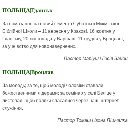
ПОЛЬЩА|Гданськ
За помазання на новий семестр Суботньої Міжміської
Біблійної Школи – 11 вересня у Кракові, 16 жовтня у
Гданську, 20 листопада у Варшаві, 11 грудня у Вроцлаві;
за учнівство для новонавернених.
Пастор Маріуш і Госія Зайоц
ПОЛЬЩА|Вроцлав
За молодь; за те, щоб молоді чоловіки ставали
божественними лідерами; за семінар у селі Беліце у
листопаді; щоб поляки спасалися через наші інтернет
служіння.
Пастор Томаш і Івона Пішчалка