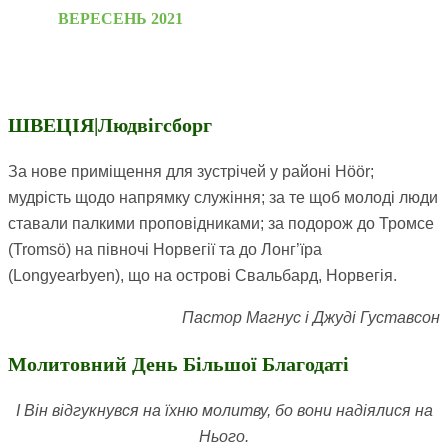
ВЕРЕСЕНЬ 2021
ШВЕЦІЯ|Людвігсборг
За нове приміщення для зустрічей у районі Höör;
мудрість щодо напрямку служіння; за те щоб молоді люди
ставали палкими проповідниками; за подорож до Тромсе
(Tromsö) на півночі Норвегії та до Лонг’їра
(Longyearbyen), що на острові Свальбард, Норвегія.
Пастор Магнус і Джуді Густавсон
Молитовний День Більшої Благодаті
І Він відгукнувся на їхню молитву, бо вони надіялися на
Нього.