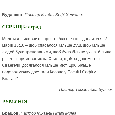
Будапешт
,
Пастор Ксаба і Зофі Хевелан
т
СЕРБІЯ|Белград
Моліться, виливайте, просіть більше і не здавайтеся, 2
Царів 13:18 – щоб спасалося більше душ, щоб більше
людей були тренованими, щоб було більше учнів, більше
рішень спрямованих на Христа; щоб за допомогою
Євангелії досягалося більше міст, щоб більше
подорожуючих досягали Косово у Боснії і Софії у
Болгарії.
Пастор Томас і Єва Булічек
РУМУНІЯ
Брашов,
Пастор Міхаель і Марі Міле
а