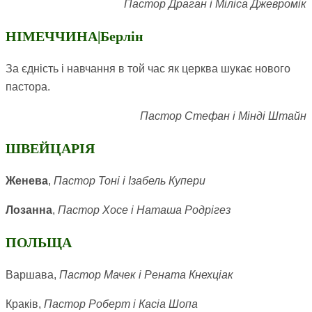
Пастор Драган і Міліса Джевромік
НІМЕЧЧИНА|Берлін
За єдність і навчання в той час як церква шукає нового
пастора.
Пастор Стефан і Мінді Штайн
ШВЕЙЦАРІЯ
Женева
,
Пастор Тоні і Ізабель Купери
Лозанна
,
Пастор Хосе і Наташа Родрігез
ПОЛЬЩА
Варшава,
Пастор Мачек і Рената Кнехціак
Краків,
Пастор Роберт і Касіа Шопа