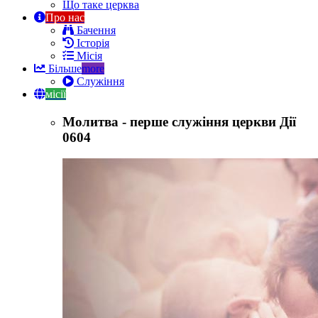
Що таке церква
Про нас
Бачення
Історія
Місія
Більше
more
Служіння
місії
Молитва - перше служіння церкви Дії
0604