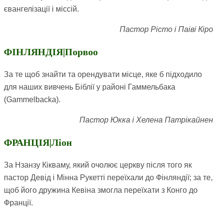
євангелізації і міссій.
Пастор Рісто і Паіві Кіро
ФІНЛЯНДІЯ|Порвоо
За те щоб знайти та орендувати місце, яке б підходило
для наших вивчень Біблії у районі Гаммельбака
(Gammelbacka).
Пастор Юкка і Хелена Патрікайнен
ФРАНЦІЯ|Ліон
За Нзанзу Кікваму, який очолює церкву після того як
пастор Девід і Мінна Рукетті переїхали до Фінляндії; за те,
щоб його дружина Кевіна змогла переїхати з Конго до
Франції.