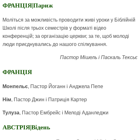
ФРАНЦІЯ|Париж
Моліться за можливість проводити живі уроки у Біблійній
Школі після трьох семестрів у форматі відео
конференцій; за організацію церкви; за те, щоб молоді
люди приєднувались до нашого спілкування.
Пастор Мішель і Паскаль Тексьє
ФРАНЦІЯ
Монпельє
, Пастор Йоганн і Анджела Пепе
Нім
, Пастор Джин і Патриція Картер
Тулуза
, Пастор Ембрейс і Мелоді Аданледжи
АВСТРІЯ|Відень