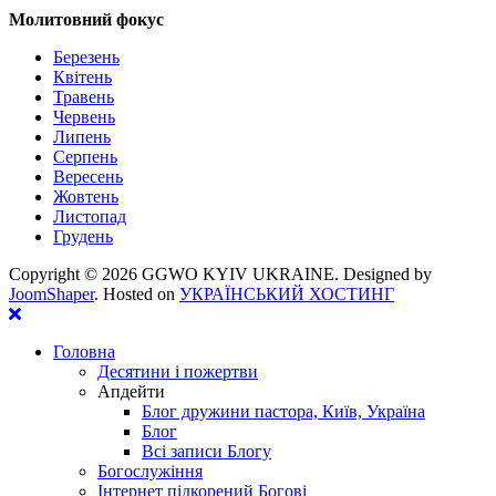
Молитовний фокус
Березень
Квітень
Травень
Червень
Липень
Серпень
Вересень
Жовтень
Листопад
Грудень
Copyright ©
2026 GGWO KYIV UKRAINE. Designed by
JoomShaper
. Hosted on
УКРАЇНСЬКИЙ ХОСТИНГ
Головна
Десятини і пожертви
Апдейти
Блог дружини пастора, Київ, Україна
Блог
Всі записи Блогу
Богослужіння
Інтернет підкорений Богові