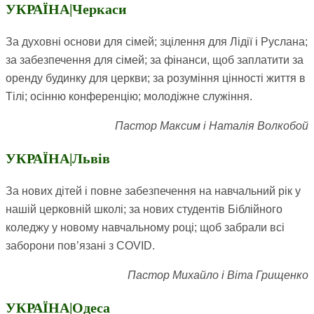
УКРАЇНА|Черкаси
За духовні основи для сімей; зцілення для Лідії і Руслана;
за забезпечення для сімей; за фінанси, щоб заплатити за
оренду будинку для церкви; за розуміння цінності життя в
Тілі; осінню конференцію; молодіжне служіння.
Пастор Максим і Наталія Волкобой
УКРАЇНА|Львів
За нових дітей і повне забезпечення на навчальний рік у
нашій церковній школі; за нових студентів Біблійного
коледжу у новому навчальному році; щоб забрали всі
заборони пов’язані з
COVID
.
Пастор Михайло і Віта Грищенко
УКРАЇНА|Одеса