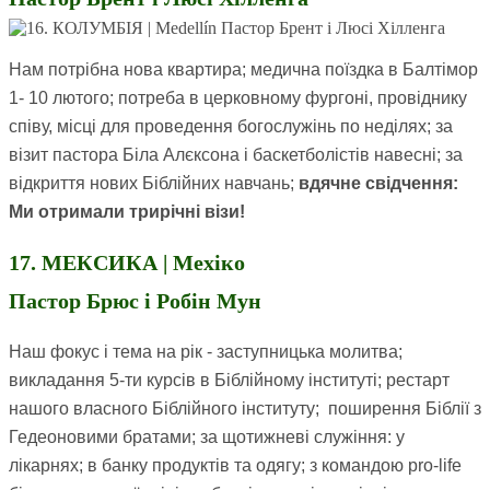
Нам потрібна нова квартира; медична поїздка в Балтімор
1- 10 лютого; потреба в церковному фургоні, провіднику
співу, місці для проведення богослужінь по неділях; за
візит пастора Біла Алєксона і баскетболістів навесні; за
відкриття нових Біблійних навчань;
вдячне свідчення:
Ми отримали трирічні візи!
17. МЕКСИКА | Мехіко
Пастор Брюс і Робін Мун
Наш фокус і тема на рік - заступницька молитва;
викладання 5-ти курсів в Біблійному інституті; рестарт
нашого власного Біблійного інституту; поширення Біблії з
Гедеоновими братами; за щотижневі служіння: у
лікарнях; в банку продуктів та одягу; з командою pro-life