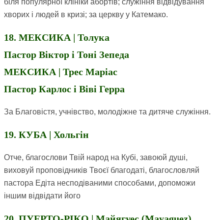
біля популярної клініки абортів; служіння відвідування
хворих і людей в кризі; за церкву у Катемако.
18. МЕКСИКА | Толука
Пастор Віктор і Тоні Зепеда
МЕКСИКА | Трес Маріас
Пастор Карлос і Віві Герра
За Благовістя, учнівство, молодіжне та дитяче служіння.
19. КУБА | Хольгін
Отче, благослови Твій народ на Кубі, завоюй душі,
виховуй проповідників Твоєї благодаті, благословляй
пастора Едіта несподіваними способами, допоможи
іншим відвідати його
20. ПУЕРТО-РІКО | Майягуес (Mayaguez)