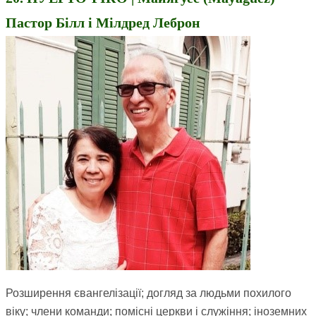
Пастор Білл і Мілдред Леброн
Розширення євангелізації; догляд за людьми похилого
віку; члени команди; помісні церкви і служіння; іноземних