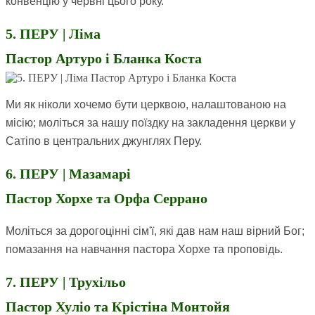
конвенцію у червні цього року.
5. ПЕРУ | Ліма
Пастор Артуро і Бланка Коста
Ми як ніколи хочемо бути церквою, налаштованою на
місію; моліться за нашу поїздку на закладення церкви у
Сатіпо в центральних джунглях Перу.
6. ПЕРУ | Мазамарі
Пастор Хорхе та Орфа Серрано
Моліться за дорогоцінні сім'ї, які дав нам наш вірний Бог;
помазання на навчання пастора Хорхе та проповідь.
7. ПЕРУ | Трухільо
Пастор Хуліо та Крістіна Монтойя