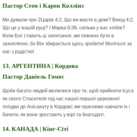
Пастор Стен і Карен Коллінз
Ми думали про 2Царів 4:2, Що ви маєте в домі? Вихід 4:2,
Що це у вашій руці? І Марка 6:38, скільки у вас хлібів?
Коли Бог ставить ці запитання, ми повинні бути в
захопленні, бо Він збирається щось зробити! Моліться за
нас з радістю!
13. АРГЕНТИНА | Кордова
Пастор Даніель Гомес
Щоби багато людей молилися про те, щоб прийняти Ісуса
як свого Спасителя під час нашої першої церковної
поїздки до Анісакату в Кордові; ми прагнемо навчати їх і
бачити, як вони зростають у вірі та благодаті.
14. КАНАДА | Кінг-Сіті