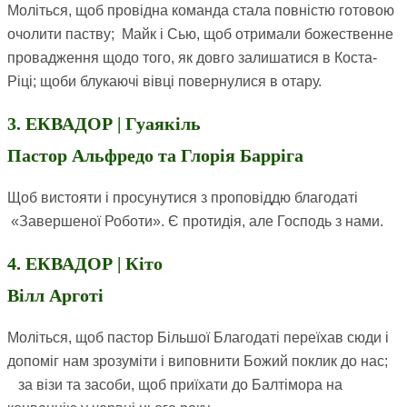
Моліться, щоб провідна команда стала повністю готовою
очолити паству; Майк і Сью, щоб отримали божественне
провадження щодо того, як довго залишатися в Коста-
Ріці; щоби блукаючі вівці повернулися в отару.
3. ЕКВАДОР | Гуаякіль
Пастор Альфредо та Глорія Барріга
Щоб вистояти і просунутися з проповіддю благодаті
«Завершеної Роботи». Є протидія, але Господь з нами.
4. ЕКВАДОР | Кіто
Вілл Арготі
Моліться, щоб пастор Більшої Благодаті переїхав сюди і
допоміг нам зрозуміти і виповнити Божий поклик до нас;
за візи та засоби, щоб приїхати до Балтімора на