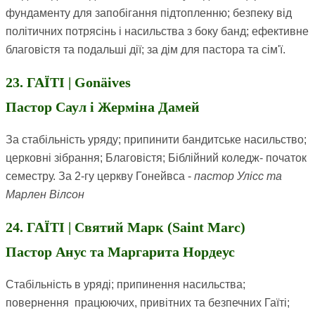
фундаменту для запобігання підтопленню; безпеку від
політичних потрясінь і насильства з боку банд; ефективне
благовістя та подальші дії; за дім для пастора та сім'ї.
23. ГАЇТІ | Gonäives
Пастор Саул і Жерміна Дамей
За стабільність уряду; припинити бандитське насильство;
церковні зібрання; Благовістя; Біблійний коледж- початок
семестру. За 2-гу церкву Гонейвса -
пастор Улісс та
Марлен Вілсон
24. ГАЇТІ | Святий Марк (Saint Marc)
Пастор Анус та Маргарита Нордеус
Стабільність в уряді; припинення насильства;
повернення працюючих, привітних та безпечних Гаїті;