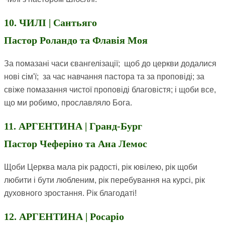
10. ЧИЛІ | Сантьяго
Пастор Роландо та Флавія Моя
За помазані часи євангелізації; щоб до церкви додалися
нові сім'ї; за час навчання пастора та за проповіді; за
свіже помазання чистої проповіді благовістя; і щоби все,
що ми робимо, прославляло Бога.
11. АРГЕНТИНА | Гранд-Бург
Пастор Чеферіно та Ана Лемос
Щоби Церква мала рік радості, рік ювілею, рік щоби
любити і бути любленим, рік перебування на курсі, рік
духовного зростання. Рік благодаті!
12. АРГЕНТИНА | Росаріо