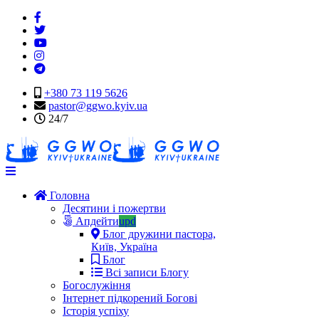
+380 73 119 5626
pastor@ggwo.kyiv.ua
24/7
Navigation
Головна
Десятини і пожертви
Апдейти
upd
Блог дружини пастора,
Київ, Україна
Блог
Всі записи Блогу
Богослужіння
Інтернет підкорений Богові
Історія успіху