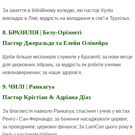
За заняття в біблійному коледжі, які пастор Хуліо
викладає в Лімі; мудрість на вкладання в сім'ї в Трухільо.
8. БРАЗИЛІЯ | Белу-Орізонті
Пастор Джеральдо та Елейн Олівейра
Щоби більше місіонерів служили у Бразилії; за нове місце
для церковних зібрань; за мудрість як робити учнями
новонавернених; за наше здоров'я.
9. ЧИЛІ | Ранкагуа
Пастор Крістіан & Адріана Діаз
За благовістя навколо Ранкагуа; спасіння і учнів у містах
Ренго і Сан-Фернандо; за бачення насаджувати церкви;
за провідників; церковні фінанси; За LamCon цього року в
Чилі з пастором Шібеллі.