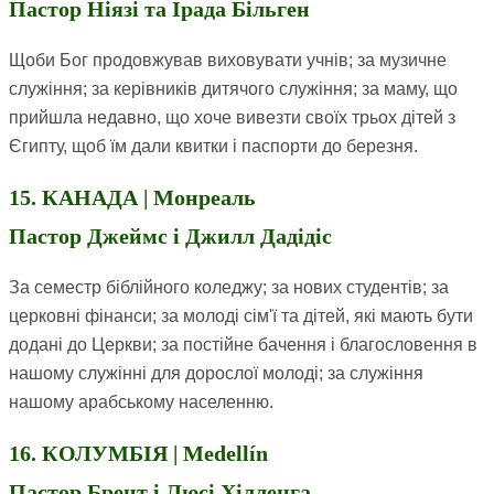
Пастор Ніязі та Ірада Більген
Щоби Бог продовжував виховувати учнів; за музичне
служіння; за керівників дитячого служіння; за маму, що
прийшла недавно, що хоче вивезти своїх трьох дітей з
Єгипту, щоб їм дали квитки і паспорти до березня.
15. КАНАДА | Монреаль
Пастор Джеймс і Джилл Дадідіс
За семестр біблійного коледжу; за нових студентів; за
церковні фінанси; за молоді сім'ї та дітей, які мають бути
додані до Церкви; за постійне бачення і благословення в
нашому служінні для дорослої молоді; за служіння
нашому арабському населенню.
16. КОЛУМБІЯ | Medellín
Пастор Брент і Люсі Хілленга