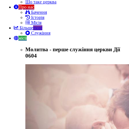
Що таке церква
Про нас
Бачення
Історія
Місія
Більше
more
Служіння
місії
Молитва - перше служіння церкви Дії
0604