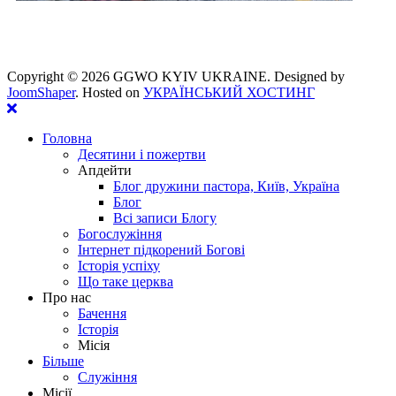
Copyright ©
2026 GGWO KYIV UKRAINE. Designed by
JoomShaper
. Hosted on
УКРАЇНСЬКИЙ ХОСТИНГ
Головна
Десятини і пожертви
Апдейти
Блог дружини пастора, Київ, Україна
Блог
Всі записи Блогу
Богослужіння
Інтернет підкорений Богові
Історія успіху
Що таке церква
Про нас
Бачення
Історія
Місія
Більше
Служіння
Місії