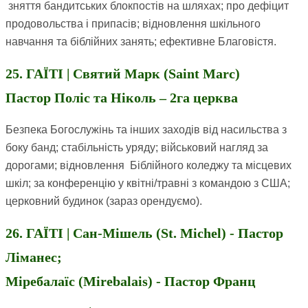
зняття бандитських блокпостів на шляхах; про дефіцит
продовольства і припасів; відновлення шкільного
навчання та біблійних занять; ефективне Благовістя.
25. ГАЇТІ | Святий Марк (Saint Marc)
Пастор Поліс та Ніколь – 2га церква
Безпека Богослужінь та інших заходів від насильства з
боку банд; стабільність уряду; військовий нагляд за
дорогами; відновлення Біблійного коледжу та місцевих
шкіл; за конференцію у квітні/травні з командою з США;
церковний будинок (зараз орендуємо).
26. ГАЇТІ | Сан-Мішель (St. Michel) - Пастор
Ліманес;
Міребалаїс (Mirebalais) - Пастор Франц