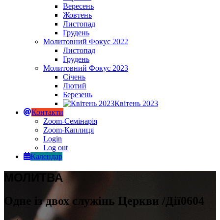
Вересень
Жовтень
Листопад
Грудень
Молитовний Фокус 2022
Листопад
Грудень
Молитовний Фокус 2023
Січень
Лютий
Березень
Квітень 2023
Контакти
Zoom-Семінарія
Zoom-Каплиця
Login
Log out
Календар
МОЛИТВА
Одне із двох служінь Церкви /Дії0604